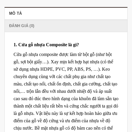
MÔ TẢ
ĐÁNH GIÁ (0)
1. Cửa gỗ nhựa Composite là gì?
Cửa gỗ nhựa composite được làm từ bột gỗ (như bột
gỗ, sợi bột giấy…). Xay mịn kết hợp hạt nhựa (có thể
sử dụng nhựa HDPE, PVC, PP, ABS, PS, …). Keo
chuyên dụng cùng với các chất phụ gia như chất tạo
màu, chất tạo nối, chất ổn định, chất gia cường, chất tạo
nổi,… trộn lẫn đều với nhau dưới nhiệt độ và áp suất
cao sau đó đúc theo hình dạng của khuôn đã làm sẵn tạo
thành một chất liệu rất bền và cứng chắc người ta gọi đó
là gỗ nhựa. Vật liệu này là sự kết hợp hoàn hảo giữa ưu
điểm của gỗ về độ cứng và ưu điểm của nhựa về độ
chịu nước. Bề mặt nhựa gỗ có độ bám cao nên có thể