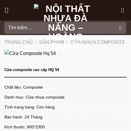
Skip
to
content
Tìm
kiếm:
TRANG CHỦ
/
SẢN PHẨM
/
CỬA NHỰA COMPOSITE
Cửa composite cao cấp HQ 54
Chất liệu: Composite
Danh mục:
Cửa nhựa composite
Tình trạng hàng: Còn hàng
Bảo hành: 24 Tháng
Kích thước: 900*2300