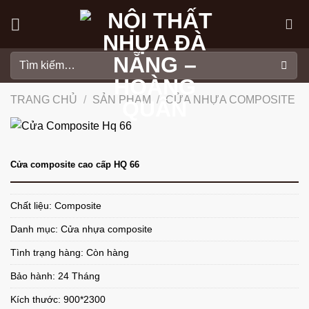
Skip
to
content
Tìm
kiếm:
TRANG CHỦ
/
SẢN PHẨM
/
CỬA NHỰA COMPOSITE
Cửa composite cao cấp HQ 66
Chất liệu: Composite
Danh mục:
Cửa nhựa composite
Tình trạng hàng: Còn hàng
Bảo hành: 24 Tháng
Kích thước: 900*2300