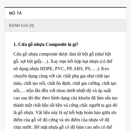
MÔ TẢ
ĐÁNH GIÁ (0)
1. Cửa gỗ nhựa Composite là gì?
Cửa gỗ nhựa composite được làm từ bột gỗ (như bột
gỗ, sợi bột giấy…). Xay mịn kết hợp hạt nhựa (có thể
sử dụng nhựa HDPE, PVC, PP, ABS, PS, …). Keo
chuyên dụng cùng với các chất phụ gia như chất tạo
màu, chất tạo nối, chất ổn định, chất gia cường, chất tạo
nổi,… trộn lẫn đều với nhau dưới nhiệt độ và áp suất
cao sau đó đúc theo hình dạng của khuôn đã làm sẵn tạo
thành một chất liệu rất bền và cứng chắc người ta gọi đó
là gỗ nhựa. Vật liệu này là sự kết hợp hoàn hảo giữa ưu
điểm của gỗ về độ cứng và ưu điểm của nhựa về độ
chịu nước. Bề mặt nhựa gỗ có độ bám cao nên có thể