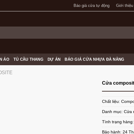
Báo giá cửa tự động
Giới thiệu
N ÁO
TỦ CẦU THANG
DỰ ÁN
BÁO GIÁ CỬA NHỰA ĐÀ NẴNG
OSITE
Cửa composit
Chất liệu: Compo
Danh mục:
Cửa 
Tình trạng hàng
Bảo hành: 24 T