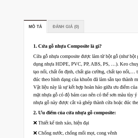
MÔ TẢ
ĐÁNH GIÁ (0)
1. Cửa gỗ nhựa Composite là gì?
Cửa gỗ nhựa composite được làm từ bột gỗ (như bột g
dụng nhựa HDPE, PVC, PP, ABS, PS, …). Keo chuyên 
tạo nối, chất ổn định, chất gia cường, chất tạo nổi,… 
đúc theo hình dạng của khuôn đã làm sẵn tạo thành mộ
Vật liệu này là sự kết hợp hoàn hảo giữa ưu điểm củ
mặt nhựa gỗ có độ bám cao nên có thể sơn màu tùy ý
nhựa gỗ này được cắt và ghép thành cửa hoặc đúc th
2. Ưu điểm của cửa nhựa gỗ composite:
❌ Thiết kế tinh xảo, hiện đại
❌ Chống nước, chống mối mọt, cong vênh