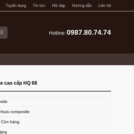
Tuyển dụng
Tin tức
Hỏi đáp
Hướng dẫn
Liên hệ
0987.80.74.74
Hotline:
e cao cấp HQ 68
site
nhựa composite
: Còn hàng
háng