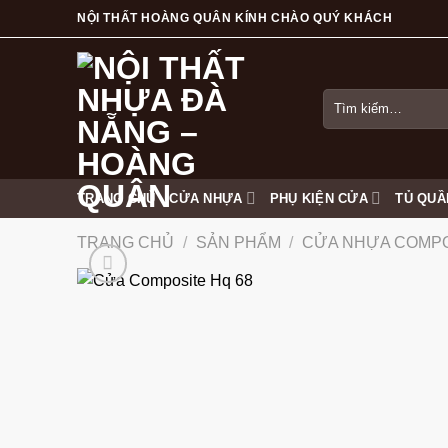
Skip
NỘI THẤT HOÀNG QUÂN KÍNH CHÀO QUÝ KHÁCH
to
content
Tìm
kiếm:
TRANG CHỦ
CỬA NHỰA
PHỤ KIỆN CỬA
TỦ QUẦ
TRANG CHỦ
/
SẢN PHẨM
/
CỬA NHỰA COMP