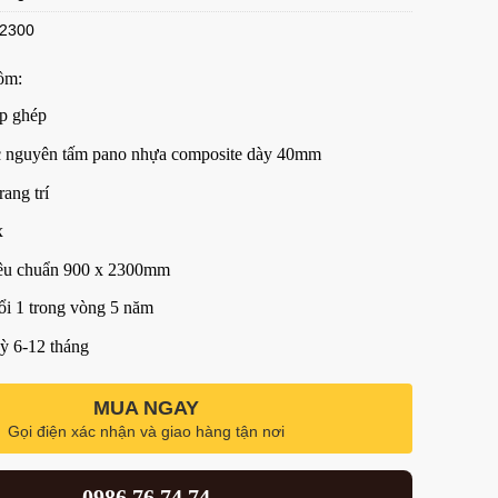
*2300
ồm:
p ghép
c nguyên tấm pano nhựa composite dày 40mm
rang trí
x
iêu chuẩn 900 x 2300mm
ổi 1 trong vòng 5 năm
kỳ 6-12 tháng
MUA NGAY
Gọi điện xác nhận và giao hàng tận nơi
0986.76.74.74