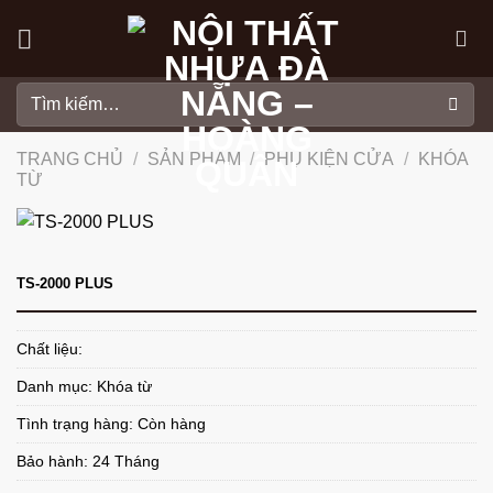
Skip
to
content
Tìm
kiếm:
TRANG CHỦ
/
SẢN PHẨM
/
PHỤ KIỆN CỬA
/
KHÓA
TỪ
TS-2000 PLUS
Chất liệu:
Danh mục:
Khóa từ
Tình trạng hàng: Còn hàng
Bảo hành: 24 Tháng