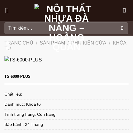
Skip
to
content
Tìm
kiếm:
TRANG CHỦ
/
SẢN PHẨM
/
PHỤ KIỆN CỬA
/
KHÓA
TỪ
TS-6000-PLUS
Chất liệu:
Danh mục:
Khóa từ
Tình trạng hàng: Còn hàng
Bảo hành: 24 Tháng