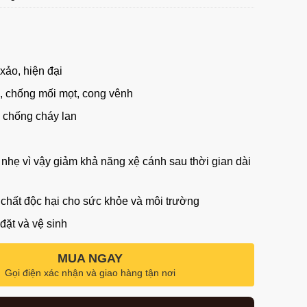
 xảo, hiện đại
 chống mối mọt, cong vênh
 chống cháy lan
nhẹ vì vậy giảm khả năng xệ cánh sau thời gian dài
hất độc hại cho sức khỏe và môi trường
đặt và vệ sinh
MUA NGAY
Gọi điện xác nhận và giao hàng tận nơi