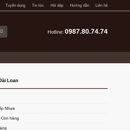
Tuyển dụng
Tin tức
Hỏi đáp
Hướng dẫn
Liên hệ
0987.80.74.74
Hotline:
Đài Loan
ếp Nhựa
: Còn hàng
háng