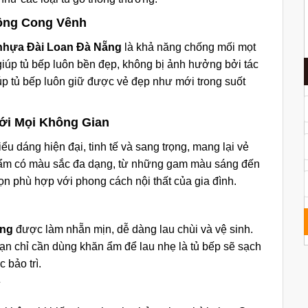
hông Cong Vênh
 nhựa Đài Loan Đà Nẵng
là khả năng chống mối mọt
iúp tủ bếp luôn bền đẹp, không bị ảnh hưởng bởi tác
p tủ bếp luôn giữ được vẻ đẹp như mới trong suốt
Với Mọi Không Gian
u dáng hiện đại, tinh tế và sang trọng, mang lại vẻ
ẩm có màu sắc đa dạng, từ những gam màu sáng đến
ọn phù hợp với phong cách nội thất của gia đình.
ẵng
được làm nhẵn mịn, dễ dàng lau chùi và vệ sinh.
n chỉ cần dùng khăn ẩm để lau nhẹ là tủ bếp sẽ sạch
 bảo trì.