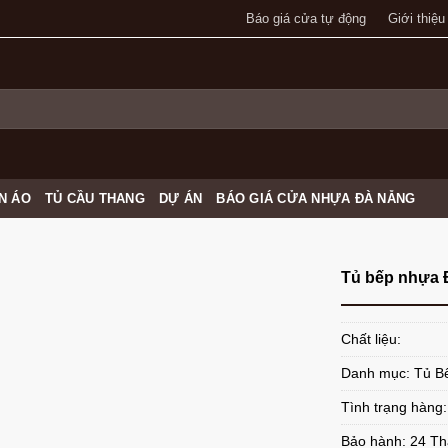
Báo giá cửa tự động
Giới thiệu
N ÁO
TỦ CẦU THANG
DỰ ÁN
BÁO GIÁ CỬA NHỰA ĐÀ NẴNG
Tủ bếp nhựa 
Chất liệu:
Danh mục:
Tủ B
Tình trạng hàng
Bảo hành: 24 T