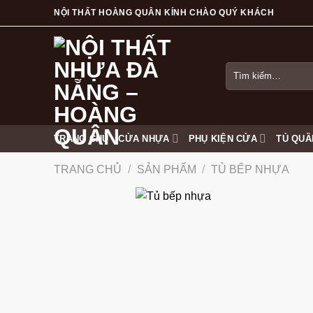
Skip
NỘI THẤT HOÀNG QUÂN KÍNH CHÀO QUÝ KHÁCH
to
content
Tìm
kiếm:
TRANG CHỦ
CỬA NHỰA
PHỤ KIỆN CỬA
TỦ QUẦ
TRANG CHỦ
/
SẢN PHẨM
/
TỦ BẾP NHỰA