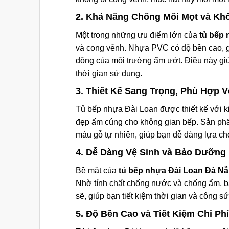
2. Khả Năng Chống Mối Mọt và K
Một trong những ưu điểm lớn của
tủ bếp
và cong vênh. Nhựa PVC có độ bền cao, g
động của môi trường ẩm ướt. Điều này giú
thời gian sử dụng.
3. Thiết Kế Sang Trọng, Phù Hợp 
Tủ bếp nhựa Đài Loan được thiết kế với kiể
đẹp ấm cúng cho không gian bếp. Sản ph
màu gỗ tự nhiên, giúp bạn dễ dàng lựa ch
4. Dễ Dàng Vệ Sinh và Bảo Dưỡng
Bề mặt của
tủ bếp nhựa Đài Loan Đà N
Nhờ tính chất chống nước và chống ẩm, bạ
sẽ, giúp bạn tiết kiệm thời gian và công sức
5. Độ Bền Cao và Tiết Kiệm Chi Phí