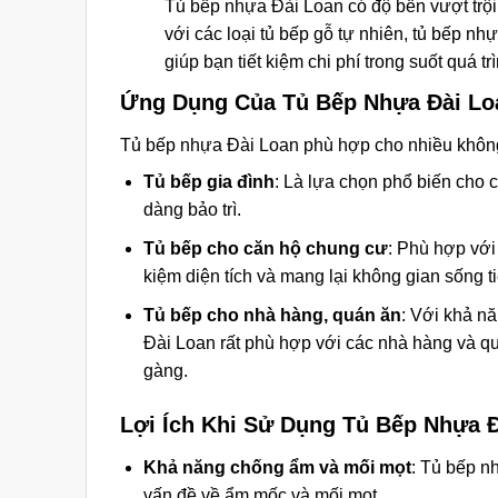
Tủ bếp nhựa Đài Loan có độ bền vượt trội
với các loại tủ bếp gỗ tự nhiên, tủ bếp nhựa
giúp bạn tiết kiệm chi phí trong suốt quá t
Ứng Dụng Của Tủ Bếp Nhựa Đài Lo
Tủ bếp nhựa Đài Loan phù hợp cho nhiều không 
Tủ bếp gia đình
: Là lựa chọn phổ biến cho 
dàng bảo trì.
Tủ bếp cho căn hộ chung cư
: Phù hợp với
kiệm diện tích và mang lại không gian sống ti
Tủ bếp cho nhà hàng, quán ăn
: Với khả n
Đài Loan rất phù hợp với các nhà hàng và qu
gàng.
Lợi Ích Khi Sử Dụng Tủ Bếp Nhựa 
Khả năng chống ẩm và mối mọt
: Tủ bếp n
vấn đề về ẩm mốc và mối mọt.