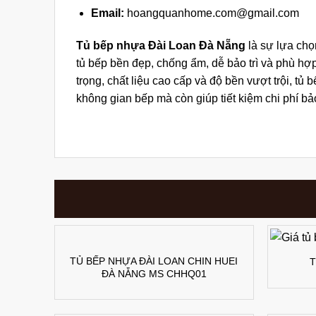
Email:
hoangquanhome.com@gmail.com
Tủ bếp nhựa Đài Loan Đà Nẵng
là sự lựa chọ
tủ bếp bền đẹp, chống ẩm, dễ bảo trì và phù hợ
trọng, chất liệu cao cấp và độ bền vượt trội, t
không gian bếp mà còn giúp tiết kiệm chi phí bả
TỦ BẾP NHỰA ĐÀI LOAN CHIN HUEI
T
ĐÀ NẴNG MS CHHQ01