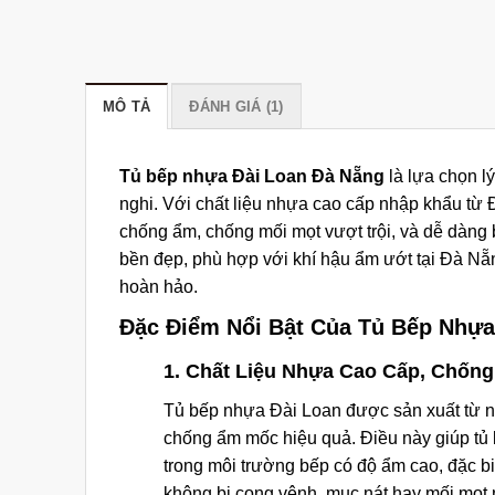
MÔ TẢ
ĐÁNH GIÁ (1)
Tủ bếp nhựa Đài Loan Đà Nẵng
là lựa chọn l
nghi. Với chất liệu nhựa cao cấp nhập khẩu từ 
chống ẩm, chống mối mọt vượt trội, và dễ dàng b
bền đẹp, phù hợp với khí hậu ẩm ướt tại Đà Nẵn
hoàn hảo.
Đặc Điểm Nổi Bật Của Tủ Bếp Nhựa
1. Chất Liệu Nhựa Cao Cấp, Chốn
Tủ bếp nhựa Đài Loan được sản xuất từ 
chống ẩm mốc hiệu quả. Điều này giúp tủ
trong môi trường bếp có độ ẩm cao, đặc b
không bị cong vênh, mục nát hay mối mọt 