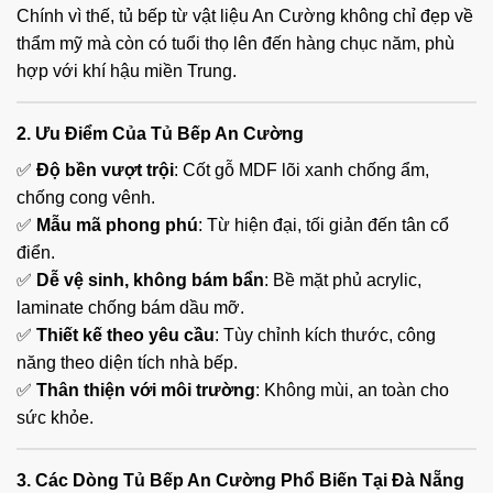
Chính vì thế, tủ bếp từ vật liệu An Cường không chỉ đẹp về
thẩm mỹ mà còn có tuổi thọ lên đến hàng chục năm, phù
hợp với khí hậu miền Trung.
2. Ưu Điểm Của Tủ Bếp An Cường
✅
Độ bền vượt trội
: Cốt gỗ MDF lõi xanh chống ẩm,
chống cong vênh.
✅
Mẫu mã phong phú
: Từ hiện đại, tối giản đến tân cổ
điển.
✅
Dễ vệ sinh, không bám bẩn
: Bề mặt phủ acrylic,
laminate chống bám dầu mỡ.
✅
Thiết kế theo yêu cầu
: Tùy chỉnh kích thước, công
năng theo diện tích nhà bếp.
✅
Thân thiện với môi trường
: Không mùi, an toàn cho
sức khỏe.
3. Các Dòng Tủ Bếp An Cường Phổ Biến Tại Đà Nẵng