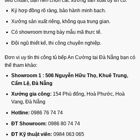
tiêu chuẩn, bạn nên chọn các xưởng sản xuất uy tín có:
Ký hợp đồng rõ ràng, bảo hành minh bạch.
Xưởng sản xuất riêng, không qua trung gian.
Có showroom trưng bày mẫu mã thực tế.
Đội ngũ thiết kế, thi công chuyên nghiệp.
Đơn vị uy tín thi công tủ bếp An Cường tại Đà Nẵng bạn có
thể tham khảo:
Showroom 1 :
506 Nguyễn Hữu Thọ, Khuê Trung,
Cẩm Lệ, Đà Nẵng
Xưởng gia công:
154 Phù đổng, Hoà Phước, Hoà
Vang, Đà Nẵng
Hotline:
0986 76 74 74
ĐT Showroom:
0986 80 74 74
ĐT Kỹ thuật viên:
0984 063 065