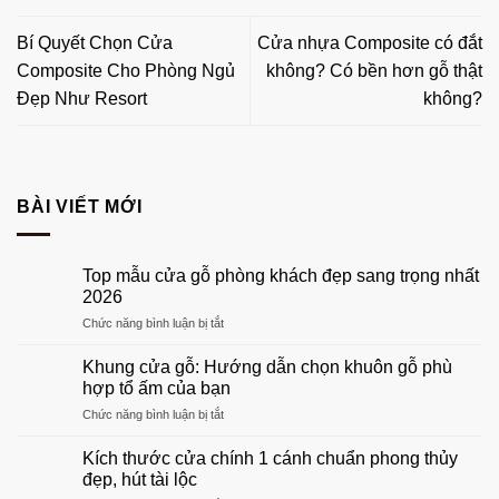
Bí Quyết Chọn Cửa
Cửa nhựa Composite có đắt
Composite Cho Phòng Ngủ
không? Có bền hơn gỗ thật
Đẹp Như Resort
không?
BÀI VIẾT MỚI
Top mẫu cửa gỗ phòng khách đẹp sang trọng nhất
2026
ở
Chức năng bình luận bị tắt
Top
mẫu
Khung cửa gỗ: Hướng dẫn chọn khuôn gỗ phù
cửa
hợp tổ ấm của bạn
gỗ
ở
Chức năng bình luận bị tắt
phòng
Khung
khách
cửa
đẹp
Kích thước cửa chính 1 cánh chuẩn phong thủy
gỗ:
sang
đẹp, hút tài lộc
Hướng
trọng