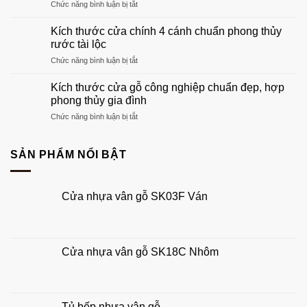
ở
Chức năng bình luận bị tắt
dẫn
nhất
Kích
chọn
2026
thước
khuôn
Kích thước cửa chính 4 cánh chuẩn phong thủy
cửa
gỗ
rước tài lộc
chính
phù
ở
Chức năng bình luận bị tắt
1
hợp
Kích
cánh
tổ
thước
chuẩn
Kích thước cửa gỗ công nghiệp chuẩn đẹp, hợp
ấm
cửa
phong
phong thủy gia đình
của
chính
thủy
bạn
ở
Chức năng bình luận bị tắt
4
đẹp,
Kích
cánh
hút
thước
chuẩn
tài
cửa
SẢN PHẨM NỔI BẬT
phong
lộc
gỗ
thủy
công
rước
nghiệp
tài
Cửa nhựa vân gỗ SK03F Ván
chuẩn
lộc
đẹp,
hợp
phong
thủy
Cửa nhựa vân gỗ SK18C Nhôm
gia
đình
Tủ bếp nhựa vân gỗ