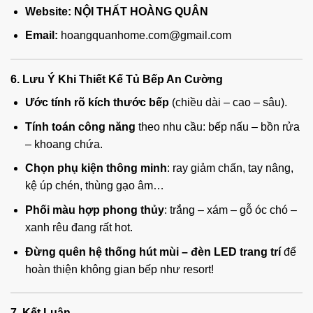
Website:
NỘI THẤT HOÀNG QUÂN
Email:
hoangquanhome.com@gmail.com
6. Lưu Ý Khi Thiết Kế Tủ Bếp An Cường
Ước tính rõ kích thước bếp
(chiều dài – cao – sâu).
Tính toán công năng
theo nhu cầu: bếp nấu – bồn rửa
– khoang chứa.
Chọn phụ kiện thông minh
: ray giảm chấn, tay nâng,
kệ úp chén, thùng gạo âm…
Phối màu hợp phong thủy
: trắng – xám – gỗ óc chó –
xanh rêu đang rất hot.
Đừng quên hệ thống hút mùi – đèn LED trang trí
để
hoàn thiện không gian bếp như resort!
7. Kết Luận