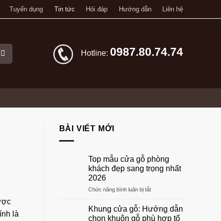
Tuyển dụng
Tin tức
Hỏi đáp
Hướng dẫn
Liên hệ
0987.80.74.74
Hotline:
BÀI VIẾT MỚI
Top mẫu cửa gỗ phòng
khách đẹp sang trọng nhất
2026
ở
Chức năng bình luận bị tắt
Top
ược
mẫu
Khung cửa gỗ: Hướng dẫn
nh là
cửa
chọn khuôn gỗ phù hợp tổ