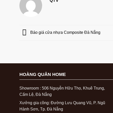
QTV
Báo giá cửa nhựa Composite Đà Nẵng
HOÀNG QUÂN HOME
Showroom : 506 Nguyễn Hữu Thọ, Khuê Trung,
Cẩm Lệ, Đà Nẵng
Xưởng gia công: Đường Lưu Quang Vũ, P. Ngũ
Hành Sơn, Tp. Đà Nẵng