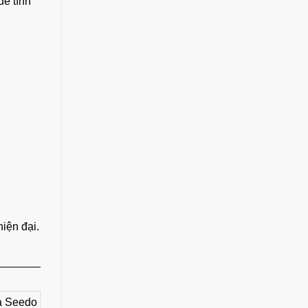
ể tính
iện đại.