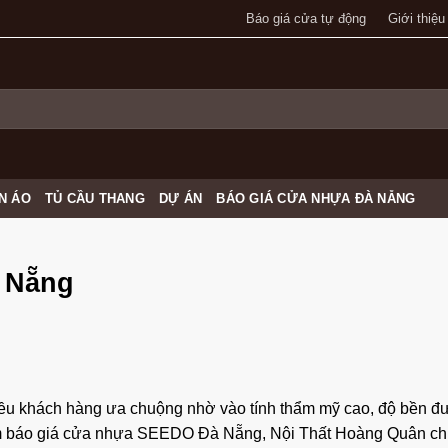
Báo giá cửa tự động
Giới thiệu
N ÁO
TỦ CẦU THANG
DỰ ÁN
BÁO GIÁ CỬA NHỰA ĐÀ NẴNG
 Nẵng
u khách hàng ưa chuộng nhờ vào tính thẩm mỹ cao, độ bền đ
ếm báo giá cửa nhựa SEEDO Đà Nẵng, Nội Thất Hoàng Quân chí