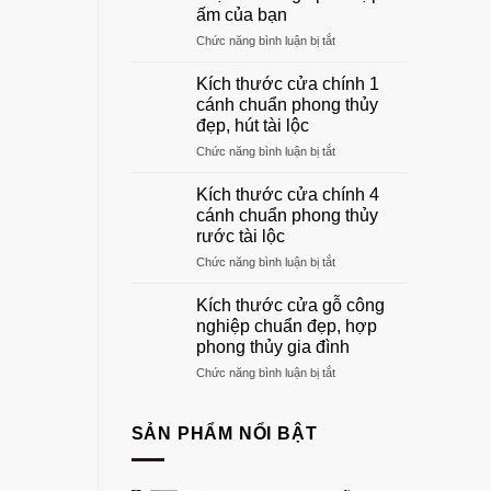
gỗ
ấm của bạn
phòng
ở
Chức năng bình luận bị tắt
khách
Khung
đẹp
cửa
sang
Kích thước cửa chính 1
gỗ:
trọng
cánh chuẩn phong thủy
Hướng
nhất
đẹp, hút tài lộc
dẫn
2026
ở
Chức năng bình luận bị tắt
chọn
Kích
khuôn
thước
gỗ
Kích thước cửa chính 4
cửa
phù
cánh chuẩn phong thủy
chính
hợp
rước tài lộc
1
tổ
ở
Chức năng bình luận bị tắt
cánh
ấm
Kích
chuẩn
của
thước
phong
bạn
Kích thước cửa gỗ công
cửa
thủy
nghiệp chuẩn đẹp, hợp
chính
đẹp,
phong thủy gia đình
4
hút
ở
Chức năng bình luận bị tắt
cánh
tài
Kích
chuẩn
lộc
thước
phong
cửa
thủy
SẢN PHẨM NỔI BẬT
gỗ
rước
công
tài
nghiệp
lộc