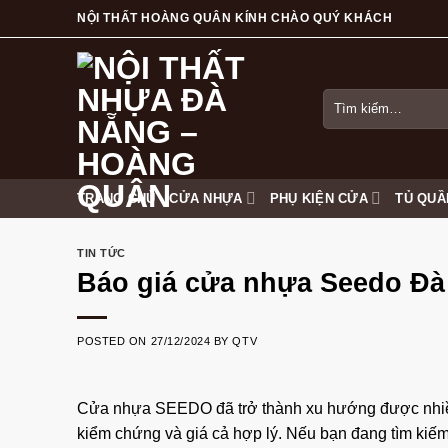
Skip
NỘI THẤT HOÀNG QUÂN KÍNH CHÀO QUÝ KHÁCH
to
content
Tìm
kiếm:
TRANG CHỦ
CỬA NHỰA
PHỤ KIỆN CỬA
TỦ QUẦ
TIN TỨC
Báo giá cửa nhựa Seedo Đà
POSTED ON
27/12/2024
BY
QTV
Cửa nhựa SEEDO đã trở thành xu hướng được nhiề
kiểm chứng và giá cả hợp lý. Nếu bạn đang tìm ki