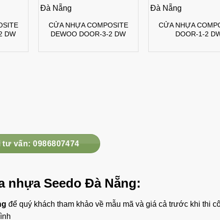
OSITE
CỬA NHỰA COMPOSITE
CỬA NHỰA COMP
2 DW
DEWOO DOOR-3-2 DW
DOOR-1-2 D
 tư vấn: 0986807474
ửa nhựa Seedo Đà Nẵng:
ng
để quý khách tham khảo về mẫu mã và giá cả trước khi thi c
mình