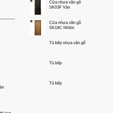
Cửa nhựa vân gỗ
chuẩn
SK03F Ván
đẹp,
hợp
phong
thủy
Cửa nhựa vân gỗ
gia
SK18C Nhôm
đình
Tủ bếp nhựa vân gỗ
Tủ bếp
Tủ bếp
Hàn