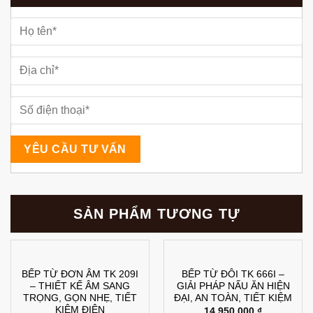
SẢN PHẨM TƯƠNG TỰ
BẾP TỪ ĐƠN ÂM TK 209I
BẾP TỪ ĐÔI TK 666I –
– THIẾT KẾ ÂM SANG
GIẢI PHÁP NẤU ĂN HIỆN
TRỌNG, GỌN NHẸ, TIẾT
ĐẠI, AN TOÀN, TIẾT KIỆM
KIỆM ĐIỆN
14.950.000
₫