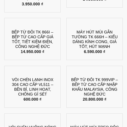
3.950.000
₫
BẾP TỪ ĐÔI TK 866I –
MÁY HÚT MÙI GẮN
BẾP TỪ CAO CẤP GIÁ
TƯỜNG TK 666H – KIỂU
TỐT, TIẾT KIỆM ĐIỆN,
DÁNG KÍNH CONG, GIÁ
CÔNG NGHỆ ĐỨC
TỐT, HÚT MẠNH
14.950.000
₫
6.590.000
₫
VÒI CHÉN LẠNH INOX
BẾP TỪ ĐÔI TK 999VIP –
304 CAO CẤP VL511 –
BẾP TỪ CAO CẤP NHẬP
BỀN BỈ, LINH HOẠT,
KHẨU MALAYSIA, CÔNG
CHỐNG GỈ SÉT
NGHỆ ĐỨC
600.000
₫
20.800.000
₫