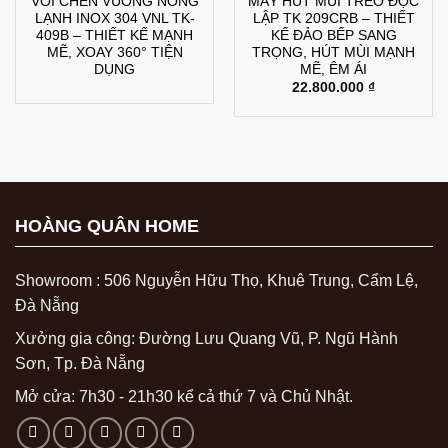
VÒI CHÉN VUÔNG NÓNG
MÁY HÚT MÙI TREO ĐỘC
LẠNH INOX 304 VNL TK-
LẬP TK 209CRB – THIẾT
409B – THIẾT KẾ MẠNH
KẾ ĐẢO BẾP SANG
MẼ, XOAY 360° TIỆN
TRỌNG, HÚT MÙI MẠNH
DỤNG
MẼ, ÊM ÁI
22.800.000
₫
HOÀNG QUÂN HOME
Showroom : 506 Nguyễn Hữu Thọ, Khuê Trung, Cẩm Lệ,
Đà Nẵng
Xưởng gia công: Đường Lưu Quang Vũ, P. Ngũ Hành
Sơn, Tp. Đà Nẵng
Mở cửa: 7h30 - 21h30 kể cả thứ 7 và Chủ Nhật.