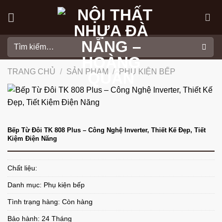
Skip
to
content
Tìm
kiếm:
TRANG CHỦ
/
SẢN PHẨM
/
PHỤ KIỆN BẾP
Bếp Từ Đôi TK 808 Plus – Công Nghệ Inverter, Thiết Kế Đẹp, Tiết
Kiệm Điện Năng
Chất liệu:
Danh mục:
Phụ kiện bếp
Tình trạng hàng: Còn hàng
Bảo hành: 24 Tháng