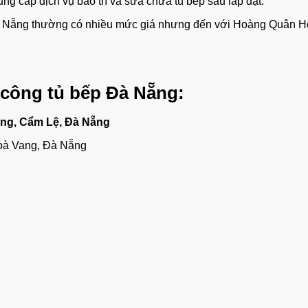
g cấp dịch vụ bảo trì và sửa chữa tủ bếp sau lắp đặt.
i Đà Nẵng thường có nhiều mức giá nhưng đến với Hoàng Quân 
i công tủ bếp Đà Nẵng:
ng, Cẩm Lệ, Đà Nẵng
oà Vang, Đà Nẵng