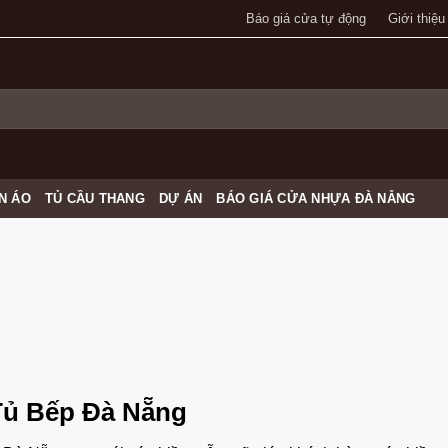
Báo giá cửa tự động
Giới thiệu
N ÁO
TỦ CẦU THANG
DỰ ÁN
BÁO GIÁ CỬA NHỰA ĐÀ NẴNG
 Tủ Bếp Đà Nẵng