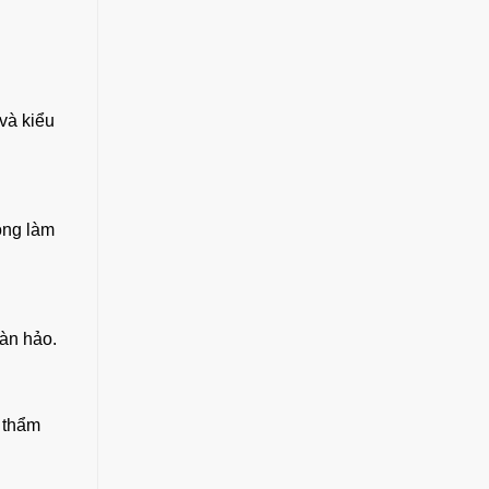
 và kiểu
ông làm
oàn hảo.
h thẩm