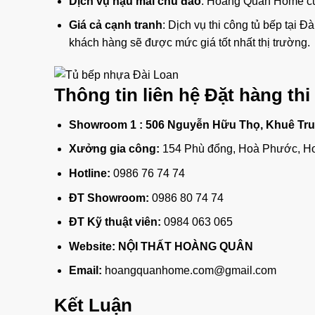
Dịch vụ hậu mãi chu đáo
: Hoàng Quân Home cun
Giá cả cạnh tranh
: Dịch vụ thi công tủ bếp tạ
khách hàng sẽ được mức giá tốt nhất thị trường.
Thông tin liên hệ Đặt hàng th
Showroom 1 :
506 Nguyễn Hữu Thọ, Khuê Tru
Xưởng gia công:
154 Phù đổng, Hoà Phước, H
Hotline:
0986 76 74 74
ĐT Showroom:
0986 80 74 74
ĐT Kỹ thuật viên:
0984 063 065
Website:
NỘI THẤT HOÀNG QUÂN
Email:
hoangquanhome.com@gmail.com
Kết Luận