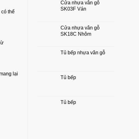
Cửa nhựa vân gỗ
chuẩn
SK03F Ván
đẹp,
 có thể
hợp
phong
thủy
Cửa nhựa vân gỗ
gia
SK18C Nhôm
đình
Từ
Tủ bếp nhựa vân gỗ
 mang lại
Tủ bếp
Tủ bếp