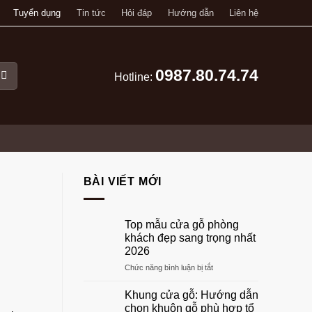
Tuyển dụng
Tin tức
Hỏi đáp
Hướng dẫn
Liên hệ
0987.80.74.74
Hotline:
BÀI VIẾT MỚI
Top mẫu cửa gỗ phòng
khách đẹp sang trọng nhất
2026
ở
Chức năng bình luận bị tắt
Top
mẫu
Khung cửa gỗ: Hướng dẫn
cửa
chọn khuôn gỗ phù hợp tổ