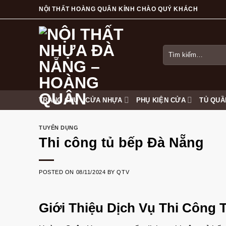
Skip
NỘI THẤT HOÀNG QUÂN KÍNH CHÀO QUÝ KHÁCH
to
content
Tìm
kiếm:
TRANG CHỦ
CỬA NHỰA
PHỤ KIỆN CỬA
TỦ QUẦ
TUYỂN DỤNG
Thi công tủ bếp Đà Nẵng
POSTED ON
08/11/2024
BY
QTV
Giới Thiệu Dịch Vụ Thi Công