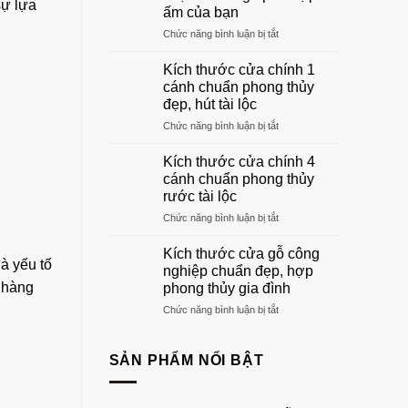
gỗ
sự lựa
ấm của bạn
phòng
ở
Chức năng bình luận bị tắt
khách
Khung
đẹp
cửa
sang
Kích thước cửa chính 1
gỗ:
trọng
cánh chuẩn phong thủy
Hướng
nhất
đẹp, hút tài lộc
dẫn
2026
ở
Chức năng bình luận bị tắt
chọn
Kích
khuôn
thước
gỗ
Kích thước cửa chính 4
cửa
phù
cánh chuẩn phong thủy
chính
hợp
rước tài lộc
1
tổ
ở
Chức năng bình luận bị tắt
cánh
ấm
Kích
chuẩn
của
thước
phong
bạn
Kích thước cửa gỗ công
à yếu tố
cửa
thủy
nghiệp chuẩn đẹp, hợp
chính
đẹp,
n hàng
phong thủy gia đình
4
hút
ở
Chức năng bình luận bị tắt
cánh
tài
Kích
chuẩn
lộc
thước
phong
cửa
thủy
SẢN PHẨM NỔI BẬT
gỗ
rước
công
tài
nghiệp
lộc