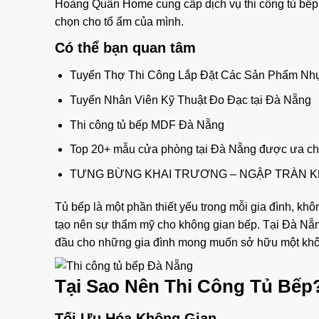
Hoàng Quân Home cung cấp dịch vụ thi công tủ bếp
chọn cho tổ ẩm của mình.
Có thể bạn quan tâm
Tuyển Thợ Thi Công Lắp Đặt Các Sản Phẩm Nh
Tuyển Nhân Viên Kỹ Thuật Đo Đạc tại Đà Nẵng
Thi công tủ bếp MDF Đà Nẵng
Top 20+ mẫu cửa phòng tại Đà Nẵng được ưa c
TƯNG BỪNG KHAI TRƯƠNG – NGẬP TRÀN K
Tủ bếp là một phần thiết yếu trong mỗi gia đình, kh
tạo nên sự thẩm mỹ cho không gian bếp. Tại Đà Nẵng
đầu cho những gia đình mong muốn sở hữu một khôn
Tại Sao Nên Thi Công Tủ Bếp
Tối Ưu Hóa Không Gian