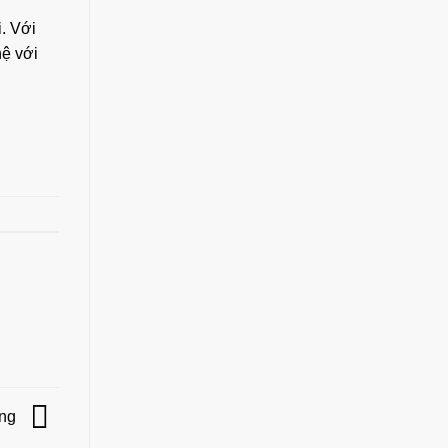
. Với
hệ với
ẵng