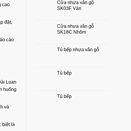
Cửa nhựa vân gỗ
chuẩn
g cao
SK03F Ván
đẹp,
hợp
phong
p đặt,
thủy
Cửa nhựa vân gỗ
gia
SK18C Nhôm
đình
báo cáo
Tủ bếp nhựa vân gỗ
Tủ bếp
Đài Loan
nh huống
Tủ bếp
nh và
 biệt là