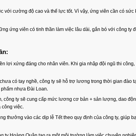
ệc với cường độ cao và thể lực tốt. Vì vậy, ứng viên cần có sức 
ững ứng viên có tinh thần làm việc lâu dài, gắn bó với công ty 
ân:
ền lợi xứng đáng cho nhân viên. Khi gia nhập đội ngũ thi công,
chưa có tay nghề, công ty sẽ hỗ trợ lương trong thời gian đào t
n phẩm nhựa Đài Loan.
m, công ty sẽ cung cấp mức lương cơ bản + sản lượng, dao độ
 công việc.
g thưởng vào các dịp lễ Tết theo quy định của công ty, giúp b
ng ty Hoàng Quân tạo ra một môi trường làm việc chuyên nghiệp