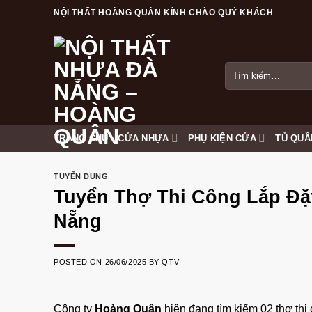
Skip
NỘI THẤT HOÀNG QUÂN KÍNH CHÀO QUÝ KHÁCH
to
content
Tìm
kiếm:
TRANG CHỦ
CỬA NHỰA
PHỤ KIỆN CỬA
TỦ QUẦ
TUYỂN DỤNG
Tuyển Thợ Thi Công Lắp Đặ
Nẵng
POSTED ON
26/06/2025
BY
QTV
Công ty
Hoàng Quân
hiện đang tìm kiếm 02 thợ thi