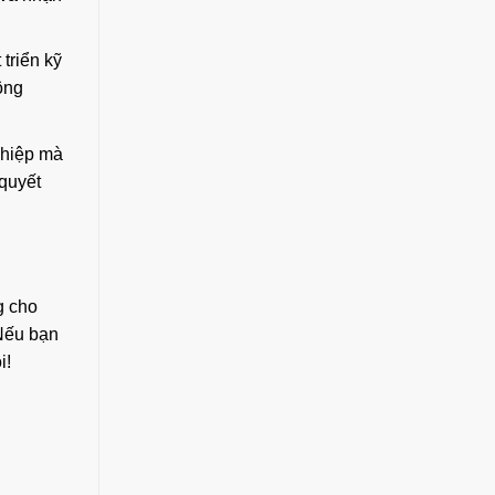
triển kỹ
ông
ghiệp mà
 quyết
g cho
 Nếu bạn
i!