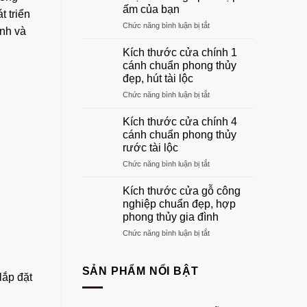
gỗ
ấm của bạn
 triển
phòng
ở
Chức năng bình luận bị tắt
khách
ịnh và
Khung
đẹp
cửa
sang
Kích thước cửa chính 1
gỗ:
trọng
cánh chuẩn phong thủy
Hướng
nhất
đẹp, hút tài lộc
dẫn
2026
ở
Chức năng bình luận bị tắt
chọn
Kích
khuôn
thước
gỗ
Kích thước cửa chính 4
cửa
phù
cánh chuẩn phong thủy
chính
hợp
rước tài lộc
1
tổ
ở
Chức năng bình luận bị tắt
cánh
ấm
Kích
chuẩn
của
thước
phong
bạn
Kích thước cửa gỗ công
cửa
thủy
nghiệp chuẩn đẹp, hợp
chính
đẹp,
phong thủy gia đình
4
hút
ở
Chức năng bình luận bị tắt
cánh
tài
Kích
chuẩn
lộc
thước
phong
cửa
thủy
SẢN PHẨM NỔI BẬT
lắp đặt
gỗ
rước
công
tài
nghiệp
lộc