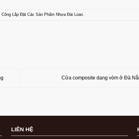
i Công Lắp Đặt Các Sản Phẩm Nhựa Đài Loan
.
ng
Cửa composite dạng vòm ở Đà N
LIÊN HỆ