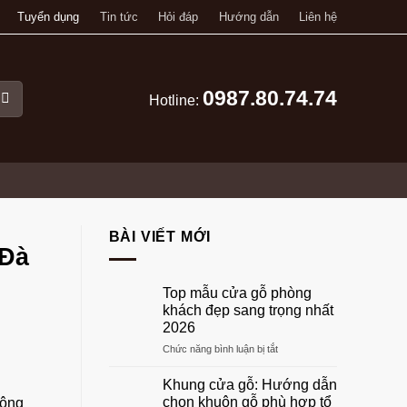
Tuyển dụng
Tin tức
Hỏi đáp
Hướng dẫn
Liên hệ
0987.80.74.74
Hotline:
BÀI VIẾT MỚI
 Đà
Top mẫu cửa gỗ phòng
khách đẹp sang trọng nhất
2026
ở
Chức năng bình luận bị tắt
Top
mẫu
Khung cửa gỗ: Hướng dẫn
cửa
chọn khuôn gỗ phù hợp tổ
công