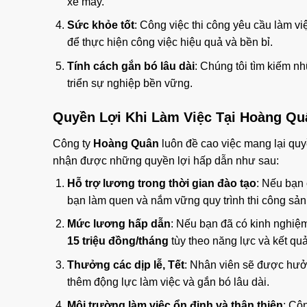
xe máy.
Sức khỏe tốt
: Công việc thi công yêu cầu làm vi
để thực hiện công việc hiệu quả và bền bỉ.
Tính cách gắn bó lâu dài
: Chúng tôi tìm kiếm nh
triển sự nghiệp bền vững.
Quyền Lợi Khi Làm Việc Tại Hoàng Qu
Công ty
Hoàng Quân
luôn đề cao việc mang lại quy
nhận được những quyền lợi hấp dẫn như sau:
Hỗ trợ lương trong thời gian đào tạo
: Nếu bạn 
bạn làm quen và nắm vững quy trình thi công sả
Mức lương hấp dẫn
: Nếu bạn đã có kinh nghiệ
15 triệu đồng/tháng
tùy theo năng lực và kết quả
Thưởng các dịp lễ, Tết
: Nhân viên sẽ được hưởn
thêm động lực làm việc và gắn bó lâu dài.
Môi trường làm việc ổn định và thân thiện
: Cô