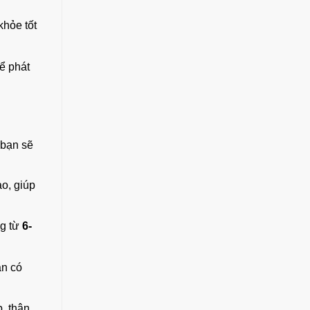
khỏe tốt
để phát
 bạn sẽ
ạo, giúp
ng từ
6-
ạn có
, thân