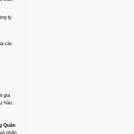
ng ty.
ua các
i gia
tự hào.
g Quân
 và nhận