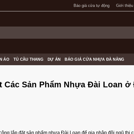
Báo giá cửa tự động
Giới thiệu
N ÁO
TỦ CẦU THANG
DỰ ÁN
BÁO GIÁ CỬA NHỰA ĐÀ NẴNG
t Các Sản Phẩm Nhựa Đài Loan ở
 công lắp đặt sản phẩm nhựa Đài Loan để gia nhập đội ngũ thi 