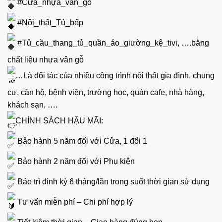
#Cửa_nhựa_vân_gỗ
#Nội_thất_Tủ_bếp
#Tủ_cầu_thang_tủ_quần_áo_giường_kệ_tivi
, ….bằng
chất liệu nhựa vân gỗ
…Là đối tác của nhiều công trình nội thất gia đình, chung
cư, căn hộ, bệnh viện, trường học, quán cafe, nhà hàng,
khách sạn, ….
CHÍNH SÁCH HẬU MÃI:
Bảo hành 5 năm đối với Cửa, 1 đổi 1
Bảo hành 2 năm đối với Phụ kiện
Bảo trì định kỳ 6 tháng/lần trong suốt thời gian sử dụng
Tư vấn miễn phí – Chi phí hợp lý
Tiết kiệm thời gian – Giao hàng đúng hẹn