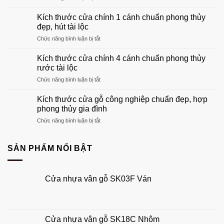
Khung
khách
cửa
đẹp
Kích thước cửa chính 1 cánh chuẩn phong thủy
gỗ:
sang
đẹp, hút tài lộc
Hướng
trọng
ở
Chức năng bình luận bị tắt
dẫn
nhất
Kích
chọn
2026
thước
khuôn
Kích thước cửa chính 4 cánh chuẩn phong thủy
cửa
gỗ
rước tài lộc
chính
phù
ở
Chức năng bình luận bị tắt
1
hợp
Kích
cánh
tổ
thước
chuẩn
Kích thước cửa gỗ công nghiệp chuẩn đẹp, hợp
ấm
cửa
phong
phong thủy gia đình
của
chính
thủy
bạn
ở
Chức năng bình luận bị tắt
4
đẹp,
Kích
cánh
hút
thước
chuẩn
tài
cửa
SẢN PHẨM NỔI BẬT
phong
lộc
gỗ
thủy
công
rước
nghiệp
tài
Cửa nhựa vân gỗ SK03F Ván
chuẩn
lộc
đẹp,
hợp
phong
thủy
Cửa nhựa vân gỗ SK18C Nhôm
gia